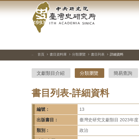
中
跳
到
央
主
要
研
內
容
究
區
塊
院-
首頁
書目資料庫
分類瀏覽
書目列表
詳細資料
:::
臺
文獻類目介紹
分類瀏覽
簡易查詢
灣
史
書目列表-詳細資料
研
編號：
13
究
出版書目：
臺灣史研究文獻類目 2023年度
所-
類別：
政治