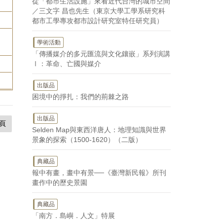
從「都市生活設施」來看近代台灣的城市空間
／三文字 昌也先生（東京大學工學系研究科
都市工學專攻都市設計研究室特任研究員）
學術活動
「傳播媒介的多元匯流與文化鑲嵌」系列演講
Ⅰ：革命、亡國與媒介
出版品
困境中的掙扎：我們的荊棘之路
出版品
頁
Selden Map與東西洋唐人：地理知識與世界
景象的探索（1500-1620）（二版）
典藏品
報中有畫，畫中有景──《臺灣新民報》所刊
畫作中的歷史景園
典藏品
「南方．島嶼．人文」特展