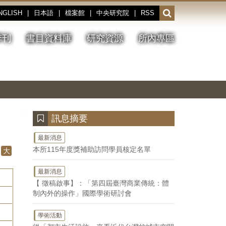
NGLISH
|
日本語
|
檔案館
|
中央研究院
|
RSS
開
啟
或
季刊
書目資料庫
研究資源
所內專區
收
合
搜
切
上
下
主
換
一
一
圖
尋
暫
張
張
連
停、
圖
圖
結
欄
播
片
片
位
放
:::
訊息摘要
最新消息
本所115年度獎補助訪問學員核定名單
大
最新消息
【 徵稿啟事】：「第四屆臺灣商業傳統：體
制內外的操作」國際學術研討會
學術活動