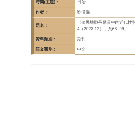
首
時期(主題)：
日治
頁
作者：
劉漢儀
〈殖民地戰爭動員中的近代性與
題名：
4（2023.12），頁63–99。
資料類別：
期刊
語文類別：
中文