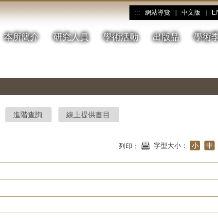
網站導覽
|
中文版
|
E
:::
本所簡介
研究人員
學術活動
出版品
學術
進階查詢
線上提供書目
字型大小：
小
中
列印：