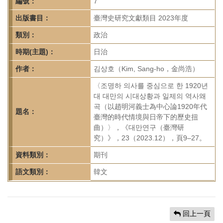
首
編號：
7
頁
出版書目：
臺灣史研究文獻類目 2023年度
類別：
政治
時期(主題)：
日治
作者：
김상호（Kim, Sang-ho，金尚浩）
〈조명하 의사를 중심으로 한 1920년
대 대만의 시대상황과 일제의 역사왜
곡（以趙明河義士為中心論1920年代
題名：
臺灣的時代情境與日帝下的歷史扭
曲）〉，《대만연구（臺灣研
究）》，23（2023.12），頁9–27。
資料類別：
期刊
語文類別：
韓文
回上一頁