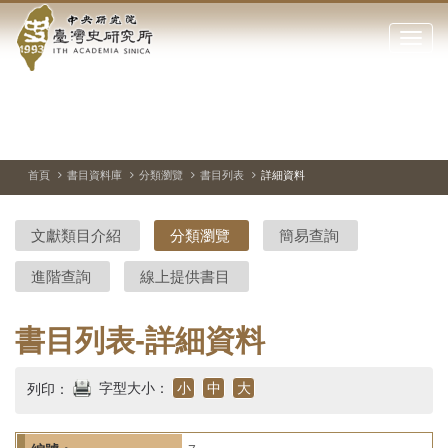
中
跳
到
點
央
主
擊
要
開
研
內
啟
容
或
究
切
上
下
主
區
換
一
一
圖
關
暫
張
張
連
塊
閉
停、
圖
圖
結
院-
播
片
片
首頁
書目資料庫
分類瀏覽
書目列表
詳細資料
網
放
站
臺
主
文獻類目介紹
分類瀏覽
簡易查詢
要
灣
選
進階查詢
線上提供書目
單
史
研
書目列表-詳細資料
究
字型大小：
小
中
大
列印：
所-