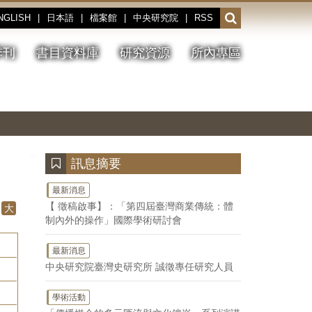
NGLISH
|
日本語
|
檔案館
|
中央研究院
|
RSS
開
啟
或
季刊
書目資料庫
研究資源
所內專區
收
合
搜
切
上
下
主
換
一
一
圖
尋
暫
張
張
連
停、
圖
圖
結
欄
播
片
片
位
放
:::
訊息摘要
最新消息
【 徵稿啟事】：「第四屆臺灣商業傳統：體
大
制內外的操作」國際學術研討會
最新消息
中央研究院臺灣史研究所 誠徵專任研究人員
學術活動