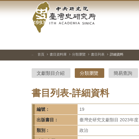
中
跳
到
央
主
要
研
內
容
究
區
塊
院-
首頁
書目資料庫
分類瀏覽
書目列表
詳細資料
:::
臺
文獻類目介紹
分類瀏覽
簡易查詢
灣
史
書目列表-詳細資料
研
編號：
19
究
出版書目：
臺灣史研究文獻類目 2023年度
所-
類別：
政治