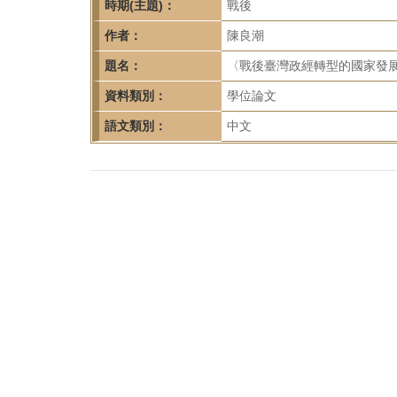
首
時期(主題)：
戰後
頁
作者：
陳良潮
題名：
〈戰後臺灣政經轉型的國家發展
資料類別：
學位論文
語文類別：
中文