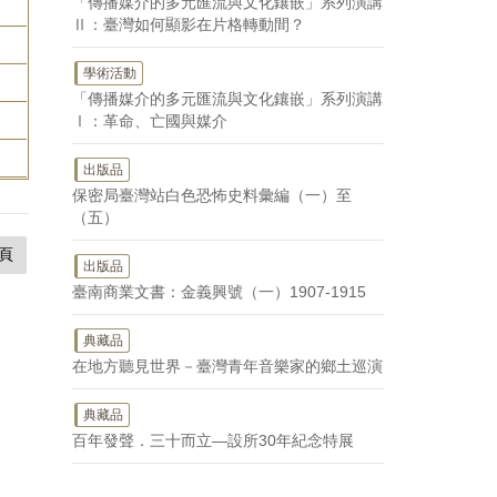
「傳播媒介的多元匯流與文化鑲嵌」系列演講
Ⅱ：臺灣如何顯影在片格轉動間？
學術活動
「傳播媒介的多元匯流與文化鑲嵌」系列演講
Ⅰ：革命、亡國與媒介
出版品
保密局臺灣站白色恐怖史料彙編（一）至
（五）
頁
出版品
臺南商業文書：金義興號（一）1907-1915
典藏品
在地方聽見世界－臺灣青年音樂家的鄉土巡演
典藏品
百年發聲．三十而立—設所30年紀念特展