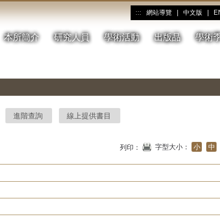
網站導覽
|
中文版
|
E
:::
本所簡介
研究人員
學術活動
出版品
學術
進階查詢
線上提供書目
字型大小：
小
中
列印：