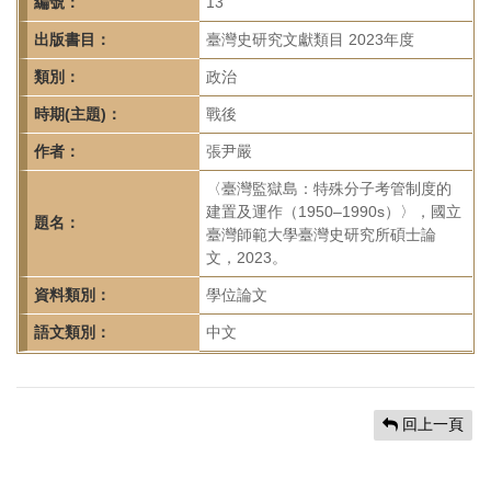
首
編號：
13
頁
出版書目：
臺灣史研究文獻類目 2023年度
類別：
政治
時期(主題)：
戰後
作者：
張尹嚴
〈臺灣監獄島：特殊分子考管制度的
建置及運作（1950–1990s）〉，國立
題名：
臺灣師範大學臺灣史研究所碩士論
文，2023。
資料類別：
學位論文
語文類別：
中文
回上一頁