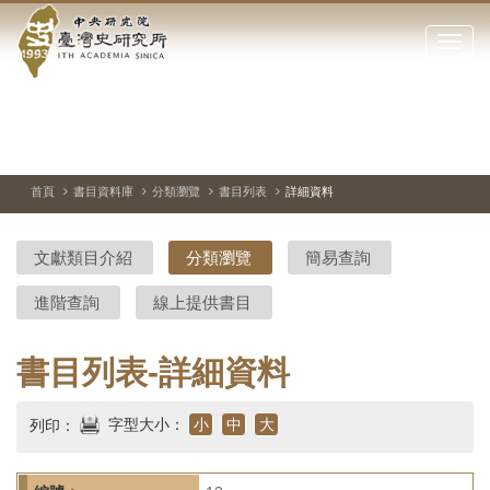
中
跳
到
點
央
主
擊
要
開
研
內
啟
容
或
究
切
上
下
主
區
換
一
一
圖
關
暫
張
張
連
塊
閉
停、
圖
圖
結
院-
播
片
片
首頁
書目資料庫
分類瀏覽
書目列表
詳細資料
網
放
站
臺
主
文獻類目介紹
分類瀏覽
簡易查詢
要
灣
選
進階查詢
線上提供書目
單
史
研
書目列表-詳細資料
究
字型大小：
小
中
大
列印：
所-