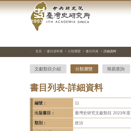
中
跳
到
央
主
要
研
內
容
究
區
塊
院-
首頁
書目資料庫
分類瀏覽
書目列表
詳細資料
:::
臺
文獻類目介紹
分類瀏覽
簡易查詢
灣
史
書目列表-詳細資料
研
編號：
11
究
出版書目：
臺灣史研究文獻類目 2023年度
所-
類別：
政治