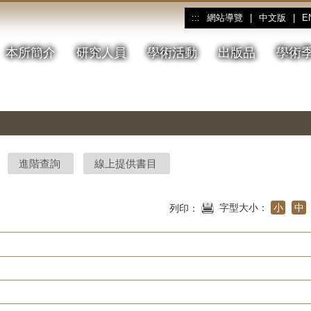
網站導覽
|
中文版
|
E
:::
本所簡介
研究人員
學術活動
出版品
學術
進階查詢
線上提供書目
字型大小：
小
中
列印：