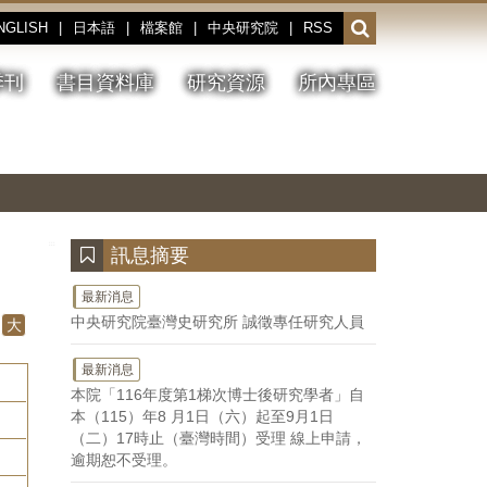
NGLISH
|
日本語
|
檔案館
|
中央研究院
|
RSS
開
啟
或
季刊
書目資料庫
研究資源
所內專區
收
合
搜
切
上
下
主
換
一
一
圖
尋
暫
張
張
連
停、
圖
圖
結
欄
播
片
片
位
放
:::
訊息摘要
最新消息
中央研究院臺灣史研究所 誠徵專任研究人員
大
最新消息
本院「116年度第1梯次博士後研究學者」自
本（115）年8 月1日（六）起至9月1日
（二）17時止（臺灣時間）受理 線上申請，
逾期恕不受理。