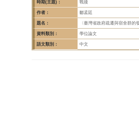
首
時期(主題)：
戰後
頁
作者：
鄒孟廷
題名：
〈臺灣省政府疏遷與宿舍群的發展
資料類別：
學位論文
語文類別：
中文