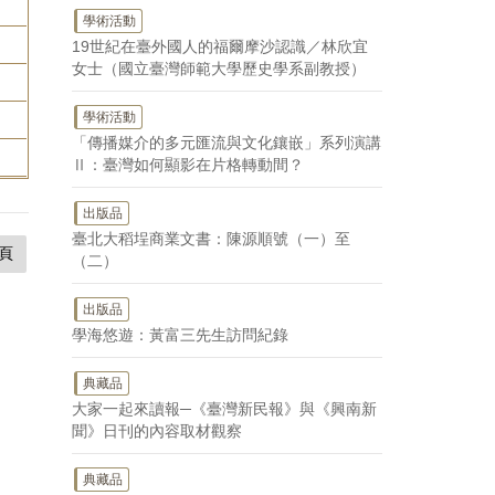
學術活動
19世紀在臺外國人的福爾摩沙認識／林欣宜
女士（國立臺灣師範大學歷史學系副教授）
學術活動
「傳播媒介的多元匯流與文化鑲嵌」系列演講
Ⅱ：臺灣如何顯影在片格轉動間？
出版品
臺北大稻埕商業文書：陳源順號（一）至
頁
（二）
出版品
學海悠遊：黃富三先生訪問紀錄
典藏品
大家一起來讀報─《臺灣新民報》與《興南新
聞》日刊的內容取材觀察
典藏品