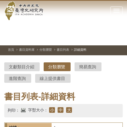
中
跳
到
點
央
主
擊
要
開
研
內
啟
容
或
究
切
上
下
主
區
換
一
一
圖
關
暫
張
張
連
塊
閉
停、
圖
圖
結
院-
播
片
片
首頁
書目資料庫
分類瀏覽
書目列表
詳細資料
網
放
站
臺
主
文獻類目介紹
分類瀏覽
簡易查詢
要
灣
選
進階查詢
線上提供書目
單
史
研
書目列表-詳細資料
究
字型大小：
小
中
大
列印：
所-