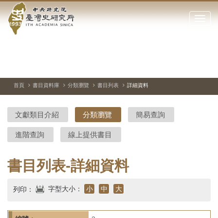
中
跳
到
點
央
主
擊
要
開
研
內
啟
容
或
究
切
上
下
主
區
換
一
一
圖
關
暫
張
張
連
塊
閉
停、
圖
圖
結
院-
播
片
片
首頁
書目資料庫
分類瀏覽
書目列表
詳細資料
網
放
站
臺
主
文獻類目介紹
分類瀏覽
簡易查詢
要
灣
選
進階查詢
線上提供書目
單
史
研
書目列表-詳細資料
究
字型大小：
小
中
大
列印：
所-