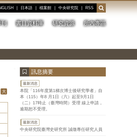
NGLISH
|
日本語
|
檔案館
|
中央研究院
|
RSS
開
啟
或
季刊
書目資料庫
研究資源
所內專區
收
合
搜
切
上
下
主
換
一
一
圖
尋
暫
張
張
連
停、
圖
圖
結
欄
播
片
片
位
放
:::
訊息摘要
最新消息
本院「116年度第1梯次博士後研究學者」自
大
本（115）年8 月1日（六）起至9月1日
（二）17時止（臺灣時間）受理 線上申請，
逾期恕不受理。
最新消息
中央研究院臺灣史研究所 誠徵專任研究人員