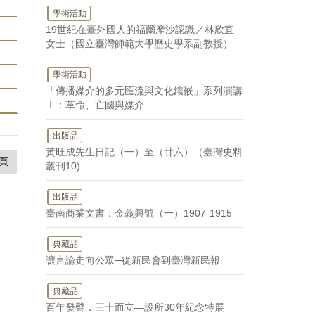
學術活動
19世紀在臺外國人的福爾摩沙認識／林欣宜
女士（國立臺灣師範大學歷史學系副教授）
學術活動
「傳播媒介的多元匯流與文化鑲嵌」系列演講
Ⅰ：革命、亡國與媒介
出版品
黃旺成先生日記（一）至（廿六）（臺灣史料
頁
叢刊10)
出版品
臺南商業文書：金義興號（一）1907-1915
典藏品
讓言論走向公眾─從新民會到臺灣新民報
典藏品
百年發聲．三十而立—設所30年紀念特展