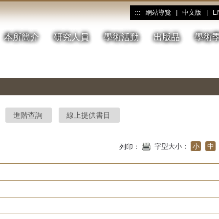
網站導覽
|
中文版
|
E
:::
本所簡介
研究人員
學術活動
出版品
學術
進階查詢
線上提供書目
字型大小：
小
中
列印：