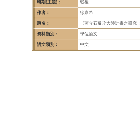
首
時期(主題)：
戰後
頁
作者：
徐嘉希
題名：
〈蔣介石反攻大陸計畫之研究：
資料類別：
學位論文
語文類別：
中文