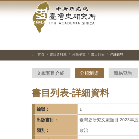
中
跳
到
央
主
要
研
內
容
究
區
塊
院-
首頁
書目資料庫
分類瀏覽
書目列表
詳細資料
:::
臺
文獻類目介紹
分類瀏覽
簡易查詢
灣
史
書目列表-詳細資料
研
編號：
1
究
出版書目：
臺灣史研究文獻類目 2023年度
所-
類別：
政治