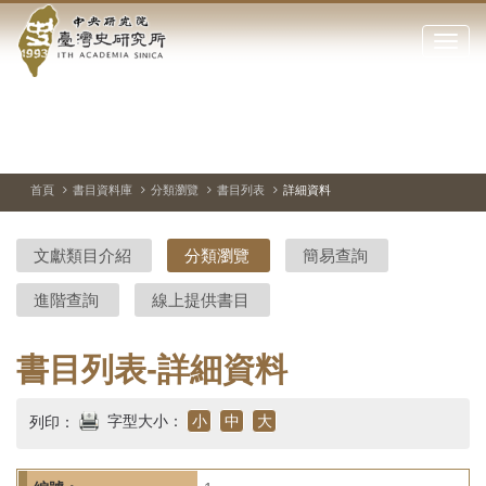
中
跳
到
點
央
主
擊
要
開
研
內
啟
容
或
究
切
上
下
主
區
換
一
一
圖
關
暫
張
張
連
塊
閉
停、
圖
圖
結
院-
播
片
片
首頁
書目資料庫
分類瀏覽
書目列表
詳細資料
網
放
站
臺
主
文獻類目介紹
分類瀏覽
簡易查詢
要
灣
選
進階查詢
線上提供書目
單
史
研
書目列表-詳細資料
究
字型大小：
小
中
大
列印：
所-