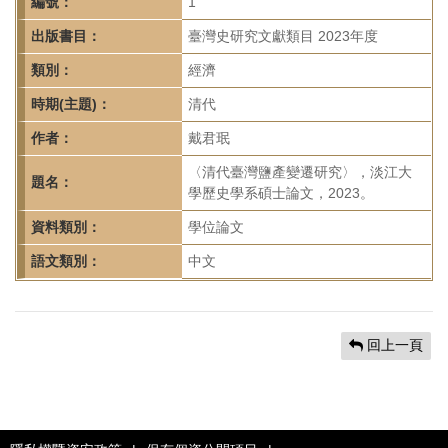
首
編號：
1
頁
出版書目：
臺灣史研究文獻類目 2023年度
類別：
經濟
時期(主題)：
清代
作者：
戴君珉
〈清代臺灣鹽產變遷研究〉，淡江大
題名：
學歷史學系碩士論文，2023。
資料類別：
學位論文
語文類別：
中文
回上一頁