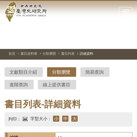
中
跳
到
點
央
主
擊
要
開
研
內
啟
容
或
究
切
上
下
主
區
換
一
一
圖
關
暫
張
張
連
塊
閉
停、
圖
圖
結
院-
播
片
片
首頁
書目資料庫
分類瀏覽
書目列表
詳細資料
網
放
站
臺
主
文獻類目介紹
分類瀏覽
簡易查詢
要
灣
選
進階查詢
線上提供書目
單
史
研
書目列表-詳細資料
究
字型大小：
小
中
大
列印：
所-