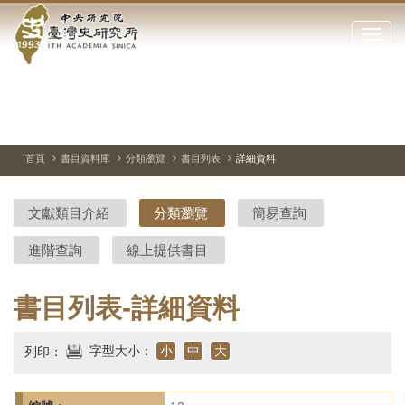
中
跳
到
點
央
主
擊
要
開
研
內
啟
容
或
究
切
上
下
主
區
換
一
一
圖
關
暫
張
張
連
塊
閉
停、
圖
圖
結
院-
播
片
片
首頁
書目資料庫
分類瀏覽
書目列表
詳細資料
網
放
站
臺
主
文獻類目介紹
分類瀏覽
簡易查詢
要
灣
選
進階查詢
線上提供書目
單
史
研
書目列表-詳細資料
究
字型大小：
小
中
大
列印：
所-