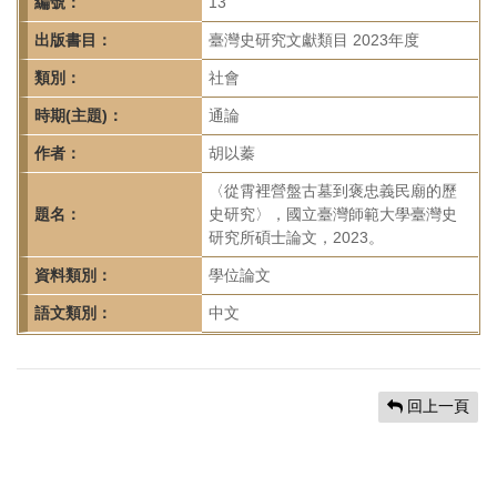
首
編號：
13
頁
出版書目：
臺灣史研究文獻類目 2023年度
類別：
社會
時期(主題)：
通論
作者：
胡以蓁
〈從霄裡營盤古墓到褒忠義民廟的歷
題名：
史研究〉，國立臺灣師範大學臺灣史
研究所碩士論文，2023。
資料類別：
學位論文
語文類別：
中文
回上一頁