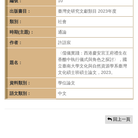
首
編號：
10
頁
出版書目：
臺灣史研究文獻類目 2023年度
類別：
社會
時期(主題)：
通論
作者：
許語宸
〈儒儀實踐：西港慶安宮王府禮生在
香醮中執行儀式與角色之探討〉，國
題名：
立臺南大學文化與自然資源學系臺灣
文化碩士班碩士論文，2023。
資料類別：
學位論文
語文類別：
中文
回上一頁