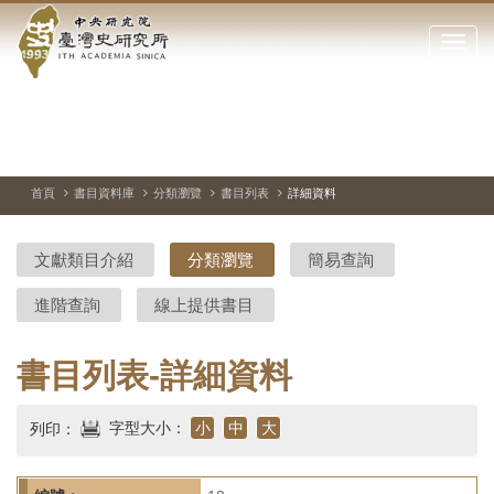
中
跳
到
點
央
主
擊
要
開
研
內
啟
容
或
究
切
上
下
主
區
換
一
一
圖
關
暫
張
張
連
塊
閉
停、
圖
圖
結
院-
播
片
片
首頁
書目資料庫
分類瀏覽
書目列表
詳細資料
網
放
站
臺
主
文獻類目介紹
分類瀏覽
簡易查詢
要
灣
選
進階查詢
線上提供書目
單
史
研
書目列表-詳細資料
究
字型大小：
小
中
大
列印：
所-