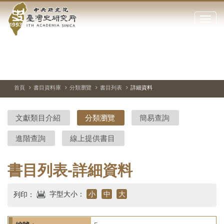
中
跳
到
點
央
主
擊
要
開
研
內
啟
容
或
究
切
上
下
主
區
換
一
一
圖
關
暫
張
張
連
塊
閉
停、
圖
圖
結
院-
播
片
片
首頁
書目資料庫
分類瀏覽
書目列表
詳細資料
網
放
站
臺
主
文獻類目介紹
分類瀏覽
簡易查詢
要
灣
選
進階查詢
線上提供書目
單
史
研
書目列表-詳細資料
究
字型大小：
小
中
大
列印：
所-