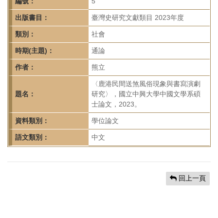
首
編號：
5
頁
出版書目：
臺灣史研究文獻類目 2023年度
類別：
社會
時期(主題)：
通論
作者：
熊立
〈鹿港民間送煞風俗現象與書寫演劇
題名：
研究〉，國立中興大學中國文學系碩
士論文，2023。
資料類別：
學位論文
語文類別：
中文
回上一頁