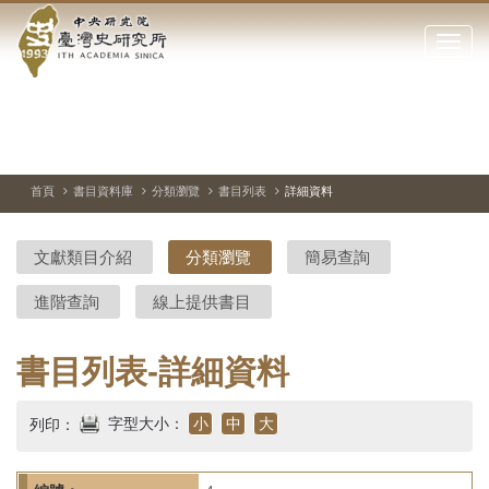
中
跳
到
點
央
主
擊
要
開
研
內
啟
容
或
究
切
上
下
主
區
換
一
一
圖
關
暫
張
張
連
塊
閉
停、
圖
圖
結
院-
播
片
片
首頁
書目資料庫
分類瀏覽
書目列表
詳細資料
網
放
站
臺
主
文獻類目介紹
分類瀏覽
簡易查詢
要
灣
選
進階查詢
線上提供書目
單
史
研
書目列表-詳細資料
究
字型大小：
小
中
大
列印：
所-