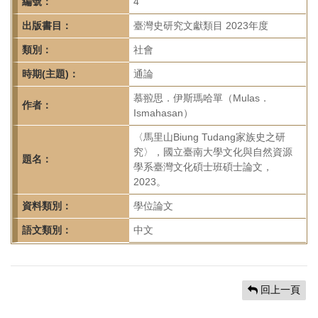
首
編號：
4
頁
出版書目：
臺灣史研究文獻類目 2023年度
類別：
社會
時期(主題)：
通論
慕翋思．伊斯瑪哈單（Mulas．
作者：
Ismahasan）
〈馬里山Biung Tudang家族史之研
究〉，國立臺南大學文化與自然資源
題名：
學系臺灣文化碩士班碩士論文，
2023。
資料類別：
學位論文
語文類別：
中文
回上一頁