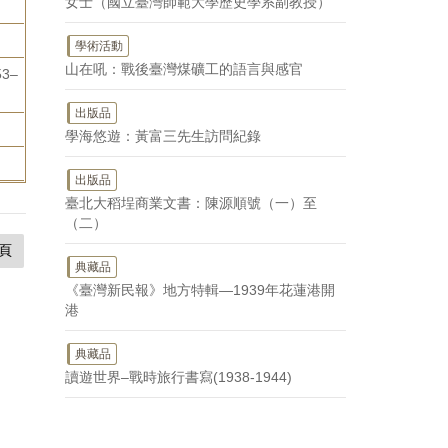
女士（國立臺灣師範大學歷史學系副教授）
學術活動
山在吼：戰後臺灣煤礦工的語言與感官
3–
出版品
學海悠遊：黃富三先生訪問紀錄
出版品
臺北大稻埕商業文書：陳源順號（一）至
（二）
頁
典藏品
《臺灣新民報》地方特輯—1939年花蓮港開
港
典藏品
讀遊世界–戰時旅行書寫(1938-1944)