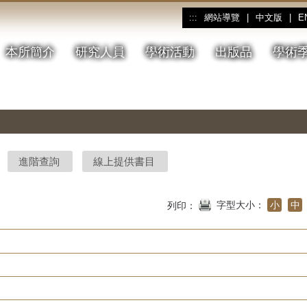
網站導覽
|
中文版
|
E
:::
本所簡介
研究人員
學術活動
出版品
學術
進階查詢
線上提供書目
字型大小：
小
中
列印：