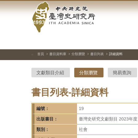
中
跳
到
央
主
要
研
內
容
究
區
塊
院-
首頁
書目資料庫
分類瀏覽
書目列表
詳細資料
:::
臺
文獻類目介紹
分類瀏覽
簡易查詢
灣
史
書目列表-詳細資料
研
編號：
19
究
出版書目：
臺灣史研究文獻類目 2023年度
所-
類別：
社會