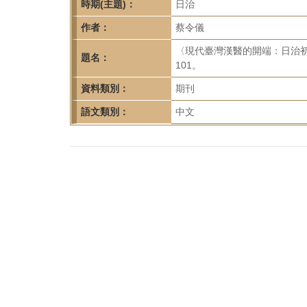
首
時期(主題)：
日治
頁
作者：
蔡令儀
〈現代臺灣漢醫的開端：日治初期
題名：
101。
資料類別：
期刊
語文類別：
中文