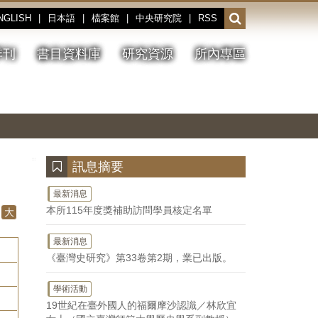
NGLISH
|
日本語
|
檔案館
|
中央研究院
|
RSS
開
啟
或
季刊
書目資料庫
研究資源
所內專區
收
合
搜
切
上
下
主
換
一
一
圖
尋
暫
張
張
連
停、
圖
圖
結
欄
播
片
片
位
放
:::
訊息摘要
最新消息
本所115年度獎補助訪問學員核定名單
大
最新消息
《臺灣史研究》第33卷第2期，業已出版。
學術活動
19世紀在臺外國人的福爾摩沙認識／林欣宜