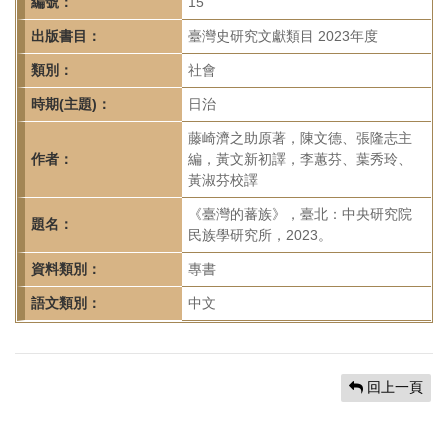
首
編號：
15
頁
出版書目：
臺灣史研究文獻類目 2023年度
類別：
社會
時期(主題)：
日治
藤崎濟之助原著，陳文德、張隆志主
作者：
編，黃文新初譯，李蕙芬、葉秀玲、
黃淑芬校譯
《臺灣的蕃族》，臺北：中央研究院
題名：
民族學研究所，2023。
資料類別：
專書
語文類別：
中文
回上一頁