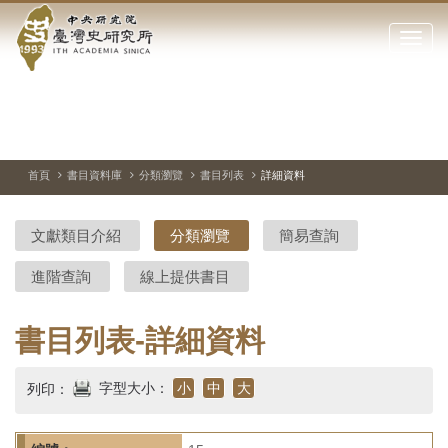
中
跳
到
點
央
主
擊
要
開
研
內
啟
容
或
究
切
上
下
主
區
換
一
一
圖
關
暫
張
張
連
塊
閉
停、
圖
圖
結
院-
播
片
片
首頁
書目資料庫
分類瀏覽
書目列表
詳細資料
網
放
站
臺
主
文獻類目介紹
分類瀏覽
簡易查詢
要
灣
選
進階查詢
線上提供書目
單
史
研
書目列表-詳細資料
究
字型大小：
小
中
大
列印：
所-