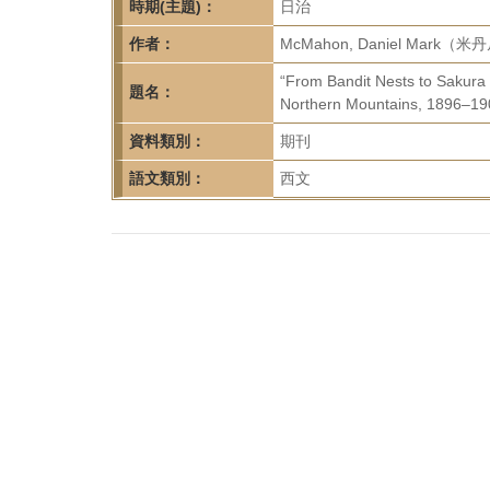
首
時期(主題)：
日治
頁
作者：
McMahon, Daniel Mark（米
“From Bandit Nests to Sakura 
題名：
Northern Mountains, 1896–1908
資料類別：
期刊
語文類別：
西文