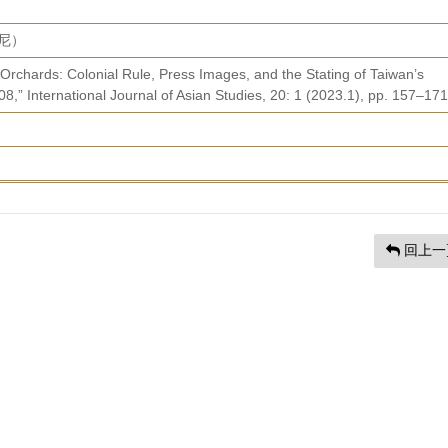
丹尼）
Orchards: Colonial Rule, Press Images, and the Stating of Taiwan’s
,” International Journal of Asian Studies, 20: 1 (2023.1), pp. 157–171
回上一