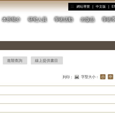
網站導覽
|
中文版
|
E
:::
本所簡介
研究人員
學術活動
出版品
學術
進階查詢
線上提供書目
字型大小：
小
中
列印：