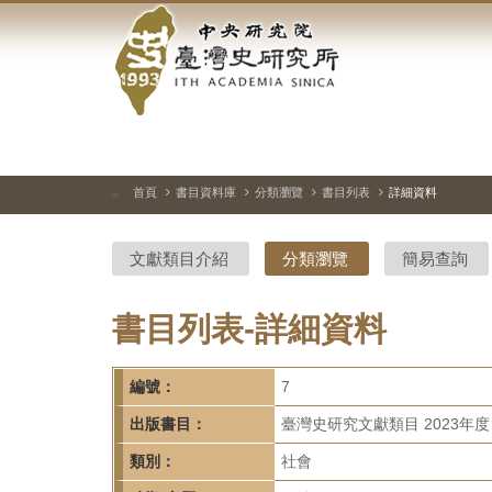
中
跳
到
央
主
要
研
內
容
究
區
塊
院-
首頁
書目資料庫
分類瀏覽
書目列表
詳細資料
:::
臺
文獻類目介紹
分類瀏覽
簡易查詢
灣
史
書目列表-詳細資料
研
編號：
7
究
出版書目：
臺灣史研究文獻類目 2023年度
所-
類別：
社會