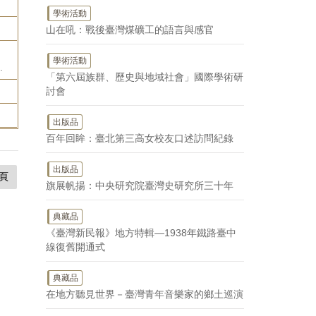
學術活動
山在吼：戰後臺灣煤礦工的語言與感官
學術活動
.
「第六屆族群、歷史與地域社會」國際學術研
討會
出版品
百年回眸：臺北第三高女校友口述訪問紀錄
出版品
頁
旗展帆揚：中央研究院臺灣史研究所三十年
典藏品
《臺灣新民報》地方特輯—1938年鐵路臺中
線復舊開通式
典藏品
在地方聽見世界－臺灣青年音樂家的鄉土巡演