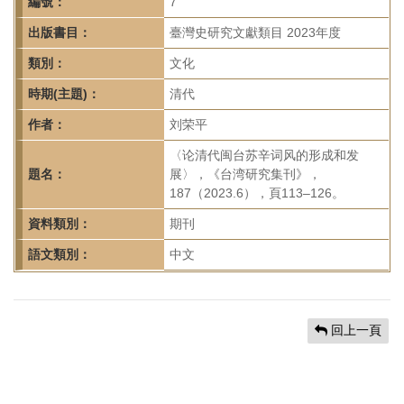
首
編號：
7
頁
出版書目：
臺灣史研究文獻類目 2023年度
類別：
文化
時期(主題)：
清代
作者：
刘荣平
〈论清代闽台苏辛词风的形成和发
題名：
展〉，《台湾研究集刊》，
187（2023.6），頁113–126。
資料類別：
期刊
語文類別：
中文
回上一頁