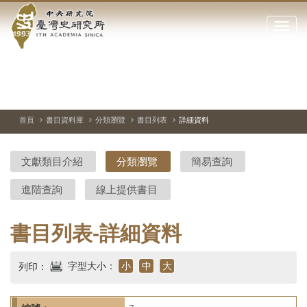
中
跳
到
點
央
主
擊
要
開
研
內
啟
容
或
究
切
上
下
主
區
換
一
一
圖
關
暫
張
張
連
塊
閉
停、
圖
圖
結
院-
播
片
片
首頁
書目資料庫
分類瀏覽
書目列表
詳細資料
網
放
站
臺
主
文獻類目介紹
分類瀏覽
簡易查詢
要
灣
選
進階查詢
線上提供書目
單
史
研
書目列表-詳細資料
究
字型大小：
小
中
大
列印：
所-