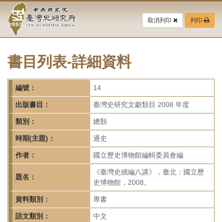
中
跳
到
取消列印
列印
央
主
要
研
內
容
書目列表-詳細資料
究
區
塊
院-
編號：
14
臺
出版書目：
臺灣史研究文獻類目 2008 年度
灣
類別：
總類
時期(主題)：
通史
史
作者：
國立歷史博物館編輯委員會編
研
《臺灣史續編八講》，臺北：國立歷
題名：
究
史博物館，2008。
所-
資料類別：
專書
語文類別：
中文