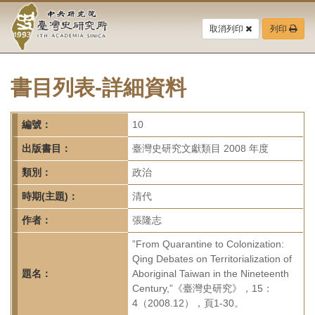
中
跳
到
取消列印
列印
央
主
要
研
內
容
書目列表-詳細資料
究
區
塊
院-
編號：
10
臺
出版書目：
臺灣史研究文獻類目 2008 年度
灣
類別：
政治
時期(主題)：
清代
史
作者：
張隆志
研
”From Quarantine to Colonization:
究
Qing Debates on Territorialization of
題名：
Aboriginal Taiwan in the Nineteenth
所-
Century,”《臺灣史研究》，15：
4（2008.12），頁1-30。