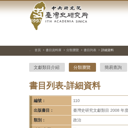
中
跳
到
央
主
要
研
內
容
究
區
塊
院-
首頁
書目資料庫
分類瀏覽
書目列表
詳細資料
:::
臺
文獻類目介紹
分類瀏覽
簡易查詢
灣
史
書目列表-詳細資料
研
編號：
110
究
出版書目：
臺灣史研究文獻類目 2008 年
所-
類別：
政治