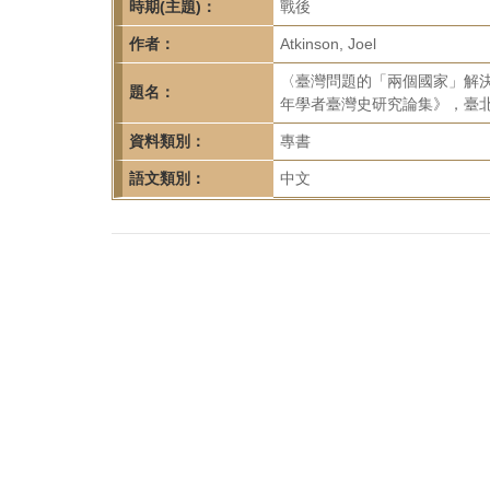
首
時期(主題)：
戰後
頁
作者：
Atkinson, Joel
〈臺灣問題的「兩個國家」解決方
題名：
年學者臺灣史研究論集》，臺北：稻
資料類別：
專書
語文類別：
中文