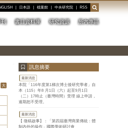
NGLISH
|
日本語
|
檔案館
|
中央研究院
|
RSS
開
啟
或
季刊
書目資料庫
研究資源
所內專區
收
合
搜
切
上
下
主
換
一
一
圖
尋
暫
張
張
連
停、
圖
圖
結
欄
播
片
片
位
放
:::
訊息摘要
最新消息
本院「116年度第1梯次博士後研究學者」自
大
本（115）年8 月1日（六）起至9月1日
（二）17時止（臺灣時間）受理 線上申請，
逾期恕不受理。
最新消息
【 徵稿啟事】：「第四屆臺灣商業傳統：體
制內外的操作」國際學術研討會