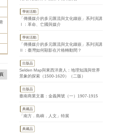
學術活動
「傳播媒介的多元匯流與文化鑲嵌」系列演講
青
Ⅰ：革命、亡國與媒介
學術活動
「傳播媒介的多元匯流與文化鑲嵌」系列演講
Ⅱ：臺灣如何顯影在片格轉動間？
出版品
Selden Map與東西洋唐人：地理知識與世界
頁
景象的探索（1500-1620）（二版）
出版品
臺南商業文書：金義興號（一）1907-1915
典藏品
「南方．島嶼．人文」特展
典藏品