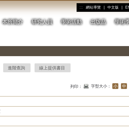
網站導覽
|
中文版
|
E
:::
本所簡介
研究人員
學術活動
出版品
學術
進階查詢
線上提供書目
字型大小：
小
中
列印：
度