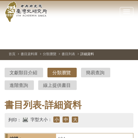
中
跳
到
點
央
主
擊
要
開
研
內
啟
容
或
究
切
上
下
主
區
換
一
一
圖
關
暫
張
張
連
塊
閉
停、
圖
圖
結
院-
播
片
片
首頁
書目資料庫
分類瀏覽
書目列表
詳細資料
網
放
站
臺
主
文獻類目介紹
分類瀏覽
簡易查詢
要
灣
選
進階查詢
線上提供書目
單
史
研
書目列表-詳細資料
究
字型大小：
小
中
大
列印：
所-