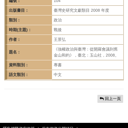
首
編號：
104
頁
出版書目：
臺灣史研究文獻類目 2008 年度
類別：
政治
時期(主題)：
戰後
作者：
王景弘
《強權政治與臺灣：從開羅會議到舊
題名：
金山和約》，臺北：玉山社，2008。
資料類別：
專書
語文類別：
中文
回上一頁