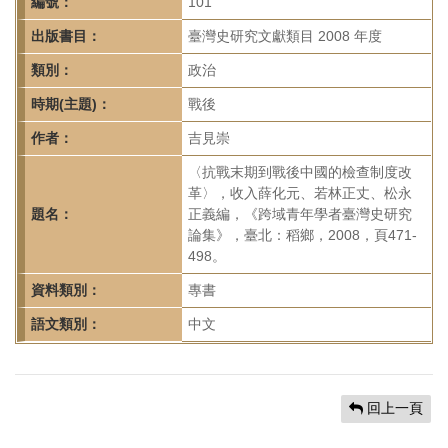
首
編號：
101
頁
出版書目：
臺灣史研究文獻類目 2008 年度
類別：
政治
時期(主題)：
戰後
作者：
吉見崇
〈抗戰末期到戰後中國的檢查制度改
革〉，收入薛化元、若林正丈、松永
題名：
正義編，《跨域青年學者臺灣史研究
論集》，臺北：稻鄉，2008，頁471-
498。
資料類別：
專書
語文類別：
中文
回上一頁