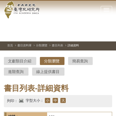
中
跳
到
點
央
主
擊
要
開
研
內
啟
容
或
究
切
上
下
主
區
換
一
一
圖
關
暫
張
張
連
塊
閉
停、
圖
圖
結
院-
播
片
片
首頁
書目資料庫
分類瀏覽
書目列表
詳細資料
網
放
站
臺
主
文獻類目介紹
分類瀏覽
簡易查詢
要
灣
選
進階查詢
線上提供書目
單
史
研
書目列表-詳細資料
究
字型大小：
小
中
大
列印：
所-