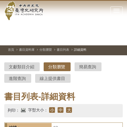
中
跳
到
點
央
主
擊
要
開
研
內
啟
容
或
究
切
上
下
主
區
換
一
一
圖
關
暫
張
張
連
塊
閉
停、
圖
圖
結
院-
播
片
片
首頁
書目資料庫
分類瀏覽
書目列表
詳細資料
網
放
站
臺
主
文獻類目介紹
分類瀏覽
簡易查詢
要
灣
選
進階查詢
線上提供書目
單
史
研
書目列表-詳細資料
究
字型大小：
小
中
大
列印：
所-