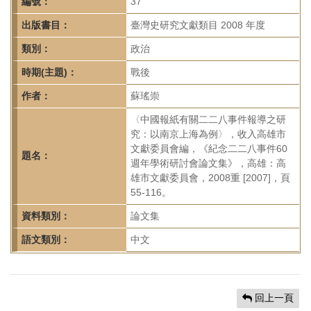
首
編號：
37
頁
出版書目：
臺灣史研究文獻類目 2008 年度
類別：
政治
時期(主題)：
戰後
作者：
蘇瑤崇
〈中國報紙有關二二八事件報導之研
究：以南京上海為例〉，收入高雄市
文獻委員會編，《紀念二二八事件60
題名：
週年學術研討會論文集》，高雄：高
雄市文獻委員會，2008重 [2007]，頁
55-116。
資料類別：
論文集
語文類別：
中文
回上一頁