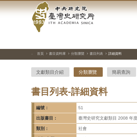
中
跳
到
央
主
要
研
內
容
究
區
塊
院-
首頁
書目資料庫
分類瀏覽
書目列表
詳細資料
:::
臺
文獻類目介紹
分類瀏覽
簡易查詢
灣
史
書目列表-詳細資料
研
編號：
51
究
出版書目：
臺灣史研究文獻類目 2008 年
所-
類別：
社會