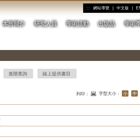
網站導覽
|
中文版
|
E
:::
本所簡介
研究人員
學術活動
出版品
學術
進階查詢
線上提供書目
字型大小：
小
中
列印：
度