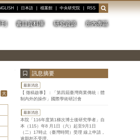
NGLISH
|
日本語
|
檔案館
|
中央研究院
|
RSS
開
啟
或
季刊
書目資料庫
研究資源
所內專區
收
合
搜
切
上
下
主
換
一
一
圖
尋
暫
張
張
連
停、
圖
圖
結
欄
播
片
片
位
放
:::
訊息摘要
最新消息
【 徵稿啟事】：「第四屆臺灣商業傳統：體
大
制內外的操作」國際學術研討會
最新消息
本院「116年度第1梯次博士後研究學者」自
本（115）年8 月1日（六）起至9月1日
（二）17時止（臺灣時間）受理 線上申請，
逾期恕不受理。