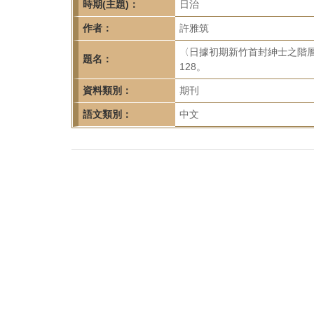
首
時期(主題)：
日治
頁
作者：
許雅筑
〈日據初期新竹首封紳士之階層流
題名：
128。
資料類別：
期刊
語文類別：
中文