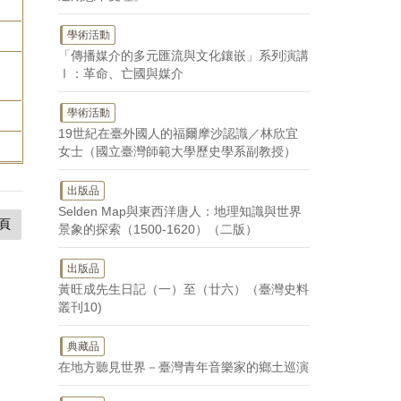
學術活動
「傳播媒介的多元匯流與文化鑲嵌」系列演講
Ⅰ：革命、亡國與媒介
學術活動
19世紀在臺外國人的福爾摩沙認識／林欣宜
女士（國立臺灣師範大學歷史學系副教授）
出版品
Selden Map與東西洋唐人：地理知識與世界
頁
景象的探索（1500-1620）（二版）
出版品
黃旺成先生日記（一）至（廿六）（臺灣史料
叢刊10)
典藏品
在地方聽見世界－臺灣青年音樂家的鄉土巡演