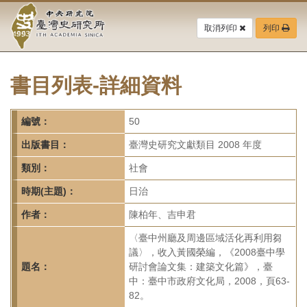
中
跳
到
取消列印
列印
央
主
要
研
內
容
書目列表-詳細資料
究
區
塊
院-
編號：
50
臺
出版書目：
臺灣史研究文獻類目 2008 年度
灣
類別：
社會
時期(主題)：
日治
史
作者：
陳柏年、吉申君
研
〈臺中州廳及周邊區域活化再利用芻
究
議〉，收入黃國榮編，《2008臺中學
題名：
研討會論文集：建築文化篇》，臺
所-
中：臺中市政府文化局，2008，頁63-
82。