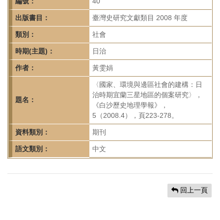
首
編號：
40
頁
出版書目：
臺灣史研究文獻類目 2008 年度
類別：
社會
時期(主題)：
日治
作者：
黃雯娟
〈國家、環境與邊區社會的建構：日
治時期宜蘭三星地區的個案研究〉，
題名：
《白沙歷史地理學報》，
5（2008.4），頁223-278。
資料類別：
期刊
語文類別：
中文
回上一頁