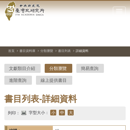
中
跳
到
點
央
主
擊
要
開
研
內
啟
容
或
究
切
上
下
主
區
換
一
一
圖
關
暫
張
張
連
塊
閉
停、
圖
圖
結
院-
播
片
片
首頁
書目資料庫
分類瀏覽
書目列表
詳細資料
網
放
站
臺
主
文獻類目介紹
分類瀏覽
簡易查詢
要
灣
選
進階查詢
線上提供書目
單
史
研
書目列表-詳細資料
究
字型大小：
小
中
大
列印：
所-