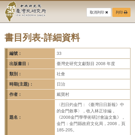
中
跳
到
取消列印
列印
央
主
要
研
內
容
書目列表-詳細資料
究
區
塊
院-
編號：
33
臺
出版書目：
臺灣史研究文獻類目 2008 年度
灣
類別：
社會
時期(主題)：
日治
史
作者：
戴寶村
研
〈烈日灼金門：《臺灣日日新報》中
究
的金門敘事〉，收入林正珍編，
題名：
《2008金門學學術研討會論文集》，
所-
金門：金門縣政府文化局，2008，頁
185-205。