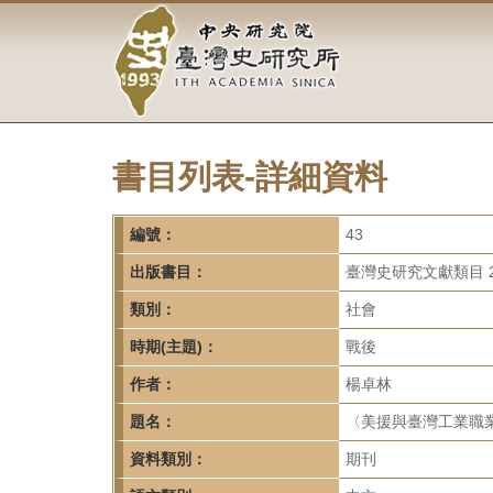
中
跳
到
央
主
要
研
內
容
究
區
塊
書目列表-詳細資料
院-
臺
編號：
43
灣
出版書目：
臺灣史研究文獻類目 2
類別：
社會
史
時期(主題)：
戰後
研
作者：
楊卓林
究
題名：
〈美援與臺灣工業職業教
所-
資料類別：
期刊