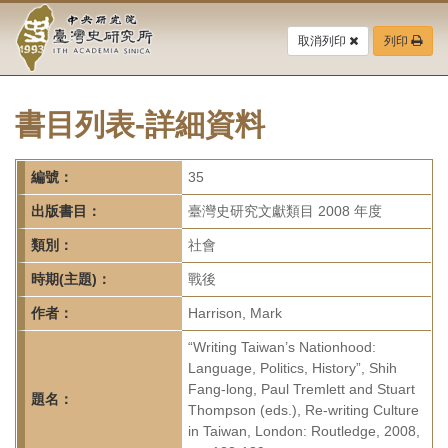
中
跳
到
取消列印
列印
央
主
要
研
內
容
書目列表-詳細資料
究
區
塊
院-
編號：
35
臺
出版書目：
臺灣史研究文獻類目 2008 年度
灣
類別：
社會
時期(主題)：
戰後
史
作者：
Harrison, Mark
研
“Writing Taiwan’s Nationhood:
究
Language, Politics, History”, Shih
Fang-long, Paul Tremlett and Stuart
所-
題名：
Thompson (eds.), Re-writing Culture
in Taiwan, London: Routledge, 2008,