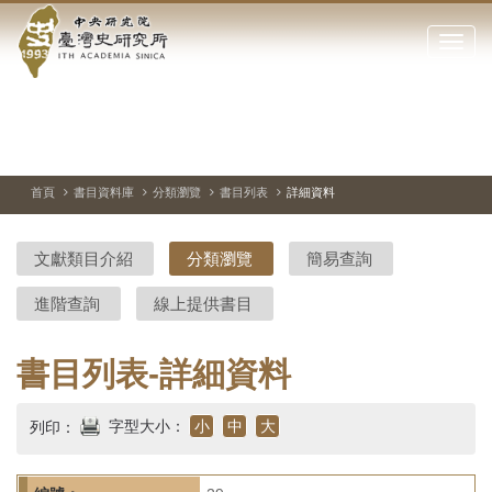
中
跳
到
點
央
主
擊
要
開
研
內
啟
容
或
究
切
上
下
主
區
換
一
一
圖
關
暫
張
張
連
塊
閉
停、
圖
圖
結
院-
播
片
片
首頁
書目資料庫
分類瀏覽
書目列表
詳細資料
網
放
站
臺
主
文獻類目介紹
分類瀏覽
簡易查詢
要
灣
選
進階查詢
線上提供書目
單
史
研
書目列表-詳細資料
究
字型大小：
小
中
大
列印：
所-