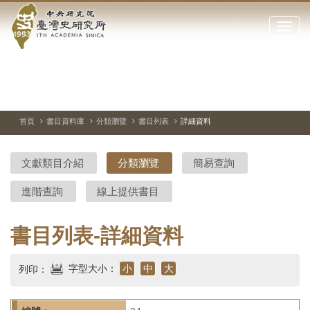
中
跳
到
點
央
主
擊
要
開
研
內
啟
容
或
究
切
上
下
主
區
換
一
一
圖
關
暫
張
張
連
塊
閉
停、
圖
圖
結
院-
播
片
片
首頁
書目資料庫
分類瀏覽
書目列表
詳細資料
網
放
站
臺
主
文獻類目介紹
分類瀏覽
簡易查詢
要
灣
選
進階查詢
線上提供書目
單
史
研
書目列表-詳細資料
究
字型大小：
小
中
大
列印：
所-