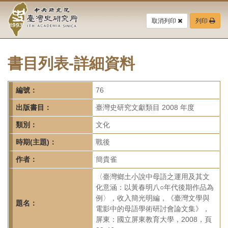
中
跳
到
取消列印
列印
央
主
要
研
內
容
書目列表-詳細資料
究
區
塊
院-
編號：
76
臺
出版書目：
臺灣史研究文獻類目 2008 年度
灣
類別：
文化
時期(主題)：
戰後
史
作者：
簡貴雀
研
〈臺灣鄉土小說中母語之運用及其文
究
化意涵：以黃春明八○年代後期作品為
例〉，收入簡光明編，《臺灣文學與
所-
題名：
電影中的母語學術研討會論文集》，
屏東：國立屏東教育大學，2008，頁