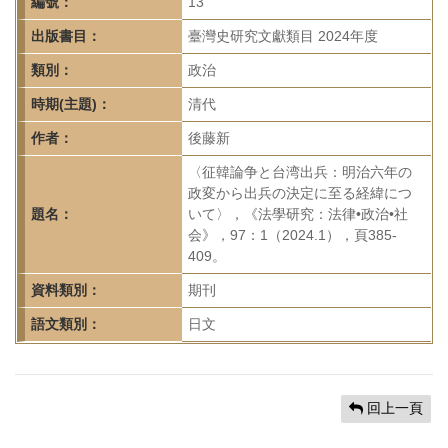
首
編號：
13
頁
出版書目：
臺灣史研究文獻類目 2024年度
類別：
政治
時期(主題)：
清代
作者：
後藤新
〈征韓論争と台湾出兵：明治六年の
政変から出兵の決定に至る経緯につ
題名：
いて〉，《法學研究：法律•政治•社
会》，97：1（2024.1），頁385-
409。
資料類別：
期刊
語文類別：
日文
回上一頁