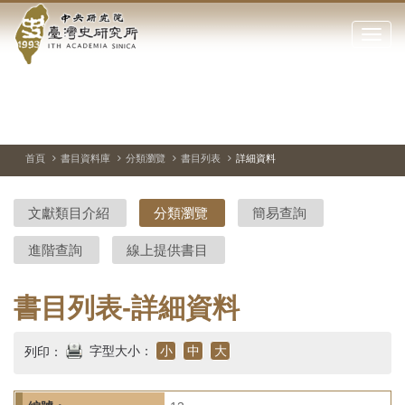
中
跳
到
點
央
主
擊
要
開
研
內
啟
容
或
究
切
上
下
主
區
換
一
一
圖
關
暫
張
張
連
塊
閉
停、
圖
圖
結
院-
播
片
片
首頁
書目資料庫
分類瀏覽
書目列表
詳細資料
網
放
站
臺
主
文獻類目介紹
分類瀏覽
簡易查詢
要
灣
選
進階查詢
線上提供書目
單
史
研
書目列表-詳細資料
究
字型大小：
小
中
大
列印：
所-