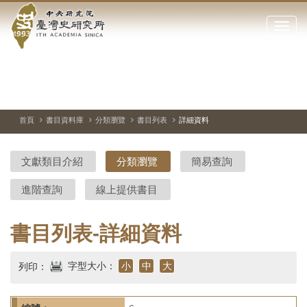
中
跳
到
點
央
主
擊
要
開
研
內
啟
容
或
究
切
上
下
主
區
換
一
一
圖
關
暫
張
張
連
塊
閉
停、
圖
圖
結
院-
播
片
片
首頁
書目資料庫
分類瀏覽
書目列表
詳細資料
網
放
站
臺
主
文獻類目介紹
分類瀏覽
簡易查詢
要
灣
選
進階查詢
線上提供書目
單
史
研
書目列表-詳細資料
究
字型大小：
小
中
大
列印：
所-