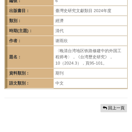
首
編號：
6
頁
出版書目：
臺灣史研究文獻類目 2024年度
類別：
經濟
時期(主題)：
清代
作者：
谢雨欣
〈晚清台湾地区铁路修建中的外国工
題名：
程师考〉，《台湾歷史研究》，
10（2024.3），頁95-101。
資料類別：
期刊
語文類別：
中文
回上一頁