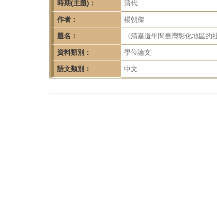
首
時期(主題)：
清代
頁
作者：
楊朝傑
題名：
〈清嘉道年間臺灣彰化地區的社
資料類別：
學位論文
語文類別：
中文