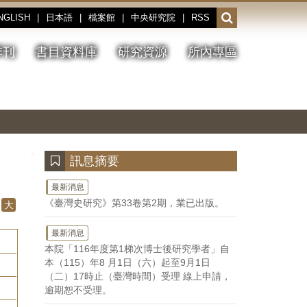
NGLISH
|
日本語
|
檔案館
|
中央研究院
|
RSS
開
啟
或
季刊
書目資料庫
研究資源
所內專區
收
合
搜
切
上
下
主
換
一
一
圖
尋
暫
張
張
連
停、
圖
圖
結
欄
播
片
片
位
放
:::
訊息摘要
最新消息
《臺灣史研究》第33卷第2期，業已出版。
大
最新消息
本院「116年度第1梯次博士後研究學者」自
本（115）年8 月1日（六）起至9月1日
（二）17時止（臺灣時間）受理 線上申請，
逾期恕不受理。