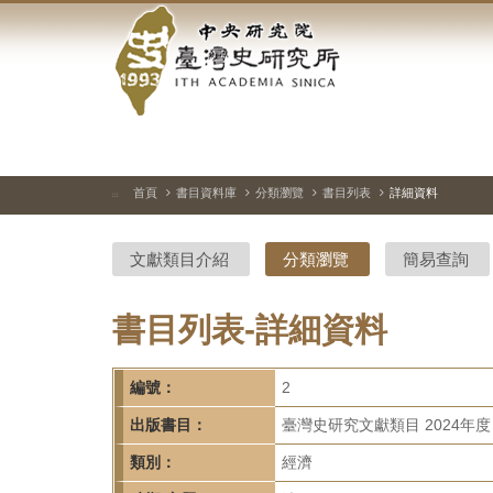
中
跳
到
央
主
要
研
內
容
究
區
塊
院-
首頁
書目資料庫
分類瀏覽
書目列表
詳細資料
:::
臺
文獻類目介紹
分類瀏覽
簡易查詢
灣
史
書目列表-詳細資料
研
編號：
2
究
出版書目：
臺灣史研究文獻類目 2024年度
所-
類別：
經濟