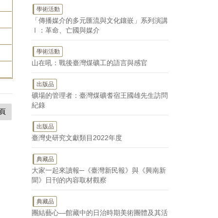
學術活動
「傳播媒介的多元匯流與文化鑲嵌」系列演講
Ⅰ：革命、亡國與媒介
學術活動
山在吼：戰後臺灣煤礦工的語言與感官
出版品
礦場的管理者：臺灣煤礦耆宿王國雄先生訪問
紀錄
頁
出版品
臺灣史研究文獻類目2022年度
典藏品
大家一起來讀報─《臺灣新民報》與《興南新
聞》日刊的內容取材觀察
典藏品
團結藝心—館藏中的日治時期美術團體及其活