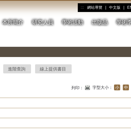
網站導覽
|
中文版
|
E
:::
本所簡介
研究人員
學術活動
出版品
學術
進階查詢
線上提供書目
字型大小：
小
中
列印：