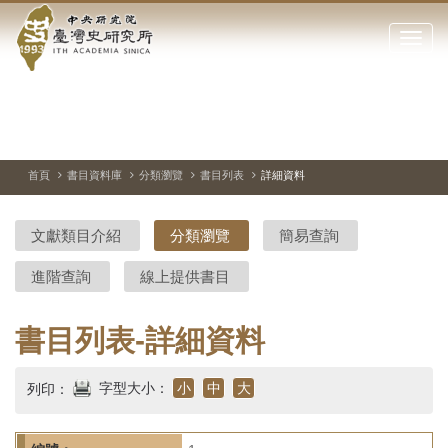
中
跳
到
點
央
主
擊
要
開
研
內
啟
容
或
究
切
上
下
主
區
換
一
一
圖
關
暫
張
張
連
塊
閉
停、
圖
圖
結
院-
播
片
片
首頁
書目資料庫
分類瀏覽
書目列表
詳細資料
網
放
站
臺
主
文獻類目介紹
分類瀏覽
簡易查詢
要
灣
選
進階查詢
線上提供書目
單
史
研
書目列表-詳細資料
究
字型大小：
小
中
大
列印：
所-