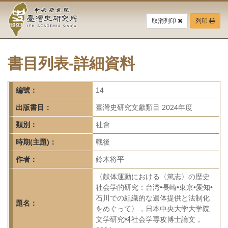
中
跳
到
取消列印
列印
央
主
要
研
內
容
書目列表-詳細資料
究
區
塊
院-
編號：
14
臺
出版書目：
臺灣史研究文獻類目 2024年度
灣
類別：
社會
時期(主題)：
戰後
史
作者：
鈴木将平
研
〈献体運動における〈篤志〉の歴史
究
社会学的研究：台湾•長崎•東京•愛知•
石川での組織的な遺体提供と法制化
所-
題名：
をめぐって〉，日本中央大学大学院
文学研究科社会学専攻博士論文，