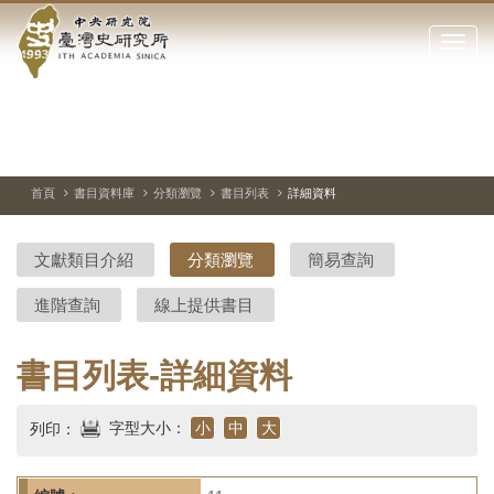
中
跳
到
點
央
主
擊
要
開
研
內
啟
容
或
究
切
上
下
主
區
換
一
一
圖
關
暫
張
張
連
塊
閉
停、
圖
圖
結
院-
播
片
片
首頁
書目資料庫
分類瀏覽
書目列表
詳細資料
網
放
站
臺
主
文獻類目介紹
分類瀏覽
簡易查詢
要
灣
選
進階查詢
線上提供書目
單
史
研
書目列表-詳細資料
究
字型大小：
小
中
大
列印：
所-