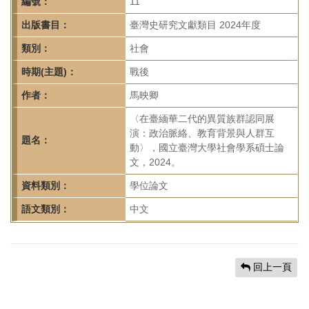
首
編號：
11
頁
出版書目：
臺灣史研究文獻類目 2024年度
類別：
社會
時期(主題)：
戰後
作者：
馬映卿
〈在臺緬華二代的異質族群認同展
演：政治脈絡、教育背景與人群互
題名：
動〉，國立臺灣大學社會學系碩士論
文，2024。
資料類別：
學位論文
語文類別：
中文
回上一頁