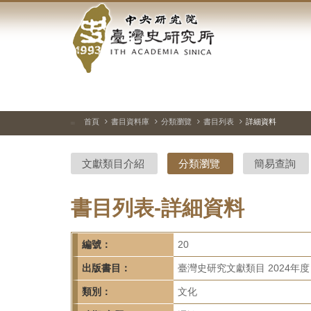
中
跳
到
央
主
要
研
內
容
究
區
塊
院-
首頁
書目資料庫
分類瀏覽
書目列表
詳細資料
:::
臺
文獻類目介紹
分類瀏覽
簡易查詢
灣
史
書目列表-詳細資料
研
編號：
20
究
出版書目：
臺灣史研究文獻類目 2024年度
所-
類別：
文化