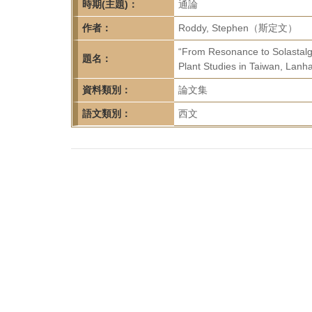
首
時期(主題)：
通論
頁
作者：
Roddy, Stephen（斯定文）
“From Resonance to Solastalgia
題名：
Plant Studies in Taiwan, Lanh
資料類別：
論文集
語文類別：
西文