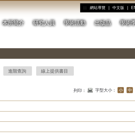
網站導覽
|
中文版
|
E
:::
本所簡介
研究人員
學術活動
出版品
學術
進階查詢
線上提供書目
字型大小：
小
中
列印：