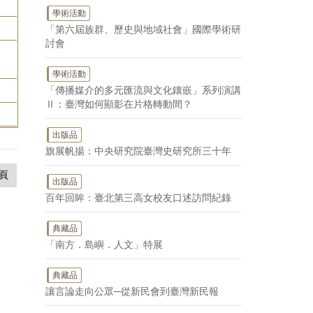
學術活動
「第六屆族群、歷史與地域社會」國際學術研
討會
學術活動
「傳播媒介的多元匯流與文化鑲嵌」系列演講
Ⅱ：臺灣如何顯影在片格轉動間？
出版品
旗展帆揚：中央研究院臺灣史研究所三十年
頁
出版品
百年回眸：臺北第三高女校友口述訪問紀錄
典藏品
「南方．島嶼．人文」特展
典藏品
讓言論走向公眾─從新民會到臺灣新民報