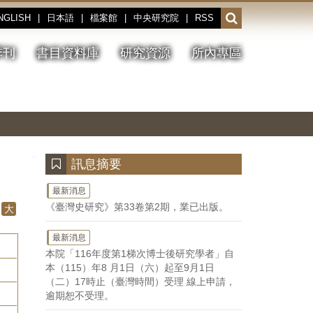
NGLISH
|
日本語
|
檔案館
|
中央研究院
|
RSS
開
啟
或
季刊
書目資料庫
研究資源
所內專區
收
合
搜
切
上
下
主
換
一
一
圖
尋
暫
張
張
連
停、
圖
圖
結
欄
播
片
片
位
放
:::
訊息摘要
最新消息
《臺灣史研究》第33卷第2期，業已出版。
大
最新消息
本院「116年度第1梯次博士後研究學者」自
本（115）年8 月1日（六）起至9月1日
（二）17時止（臺灣時間）受理 線上申請，
逾期恕不受理。