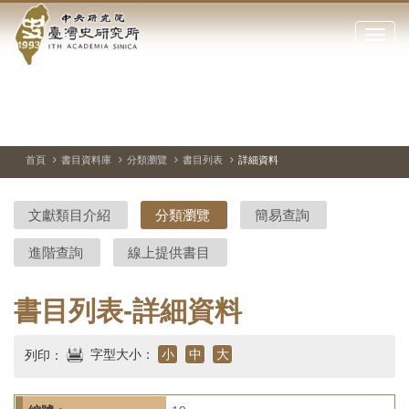
中
跳
到
點
央
主
擊
要
開
研
內
啟
容
或
究
切
上
下
主
區
換
一
一
圖
關
暫
張
張
連
塊
閉
停、
圖
圖
結
院-
播
片
片
首頁
書目資料庫
分類瀏覽
書目列表
詳細資料
網
放
站
臺
主
文獻類目介紹
分類瀏覽
簡易查詢
要
灣
選
進階查詢
線上提供書目
單
史
研
書目列表-詳細資料
究
字型大小：
小
中
大
列印：
所-