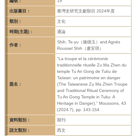
首
編號：
19
頁
出版書目：
臺灣史研究文獻類目 2024年度
類別：
文化
時期(主題)：
通論
Shih, Te-yu（施德玉）and Agnès
作者：
Roussel Shih（盧安琪）
“La troupe et la cérémonie
traditionnelle rituelle Zu Ma Zhen du
temple Tu An Gong de Tuku de
Taïwan: un patrimoine en danger
題名：
(The Taiwanese Zu Ma Zhen Troupe
and Traditional Ritual Ceremony of
Tu An Gong Temple in Tuku: A
Heritage in Danger),” Moussons, 43
(2024.7), pp. 143-154.
資料類別：
期刊
語文類別：
西文