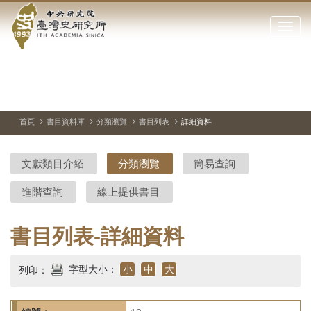
中
跳
到
點
央
主
擊
要
開
研
內
啟
容
或
究
切
上
下
主
區
換
一
一
圖
關
暫
張
張
連
塊
閉
停、
圖
圖
結
院-
播
片
片
首頁
書目資料庫
分類瀏覽
書目列表
詳細資料
網
放
站
臺
主
文獻類目介紹
分類瀏覽
簡易查詢
要
灣
選
進階查詢
線上提供書目
單
史
研
書目列表-詳細資料
究
字型大小：
小
中
大
列印：
所-