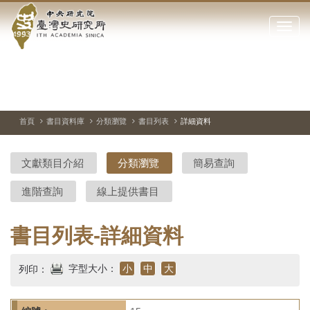
中
跳
到
點
央
主
擊
要
開
研
內
啟
容
或
究
切
上
下
主
區
換
一
一
圖
關
暫
張
張
連
塊
閉
停、
圖
圖
結
院-
播
片
片
首頁
書目資料庫
分類瀏覽
書目列表
詳細資料
網
放
站
臺
主
文獻類目介紹
分類瀏覽
簡易查詢
要
灣
選
進階查詢
線上提供書目
單
史
研
書目列表-詳細資料
究
字型大小：
小
中
大
列印：
所-