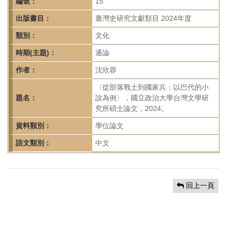
首
編號：
15
頁
出版書目：
臺灣史研究文獻類目 2024年度
類別：
文化
時期(主題)：
通論
作者：
沈欣蓉
〈從部落戰士到國家兵：以巴代的小
題名：
說為例〉，國立政治大學台灣文學研
究所碩士論文，2024。
資料類別：
學位論文
語文類別：
中文
回上一頁