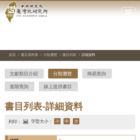
中
跳
到
點
央
主
擊
要
開
研
內
啟
容
或
究
切
上
下
主
區
換
一
一
圖
關
暫
張
張
連
塊
閉
停、
圖
圖
結
院-
播
片
片
首頁
書目資料庫
分類瀏覽
書目列表
詳細資料
網
放
站
臺
主
文獻類目介紹
分類瀏覽
簡易查詢
要
灣
選
進階查詢
線上提供書目
單
史
研
書目列表-詳細資料
究
字型大小：
小
中
大
列印：
所-