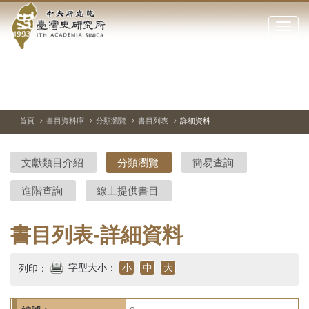
中
跳
到
點
央
主
擊
要
開
研
內
啟
容
或
究
切
上
下
主
區
換
一
一
圖
關
暫
張
張
連
塊
閉
停、
圖
圖
結
院-
播
片
片
首頁
書目資料庫
分類瀏覽
書目列表
詳細資料
網
放
站
臺
主
文獻類目介紹
分類瀏覽
簡易查詢
要
灣
選
進階查詢
線上提供書目
單
史
研
書目列表-詳細資料
究
字型大小：
小
中
大
列印：
所-