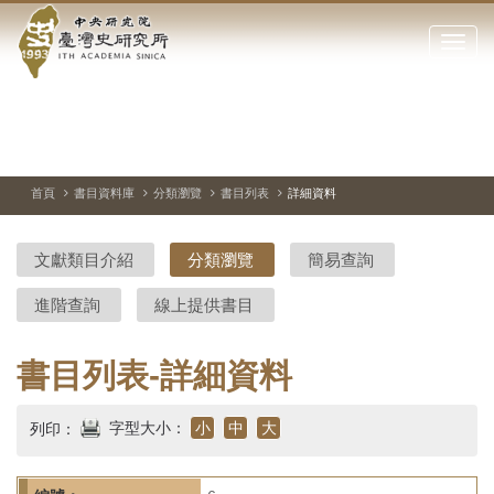
中
跳
到
點
央
主
擊
要
開
研
內
啟
容
或
究
切
上
下
主
區
換
一
一
圖
關
暫
張
張
連
塊
閉
停、
圖
圖
結
院-
播
片
片
首頁
書目資料庫
分類瀏覽
書目列表
詳細資料
網
放
站
臺
主
文獻類目介紹
分類瀏覽
簡易查詢
要
灣
選
進階查詢
線上提供書目
單
史
研
書目列表-詳細資料
究
字型大小：
小
中
大
列印：
所-