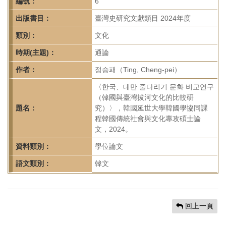
首
編號：
6
頁
出版書目：
臺灣史研究文獻類目 2024年度
類別：
文化
時期(主題)：
通論
作者：
정승패（Ting, Cheng-pei）
〈한국、대만 줄다리기 문화 비교연구
（韓國與臺灣拔河文化的比較研
題名：
究）〉，韓國延世大學韓國學協同課
程韓國傳統社會與文化專攻碩士論
文，2024。
資料類別：
學位論文
語文類別：
韓文
回上一頁