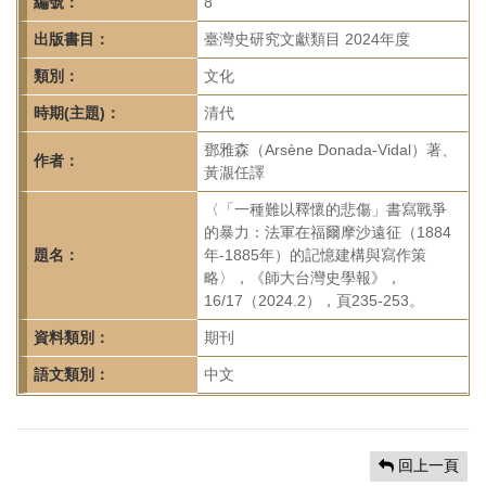
首
編號：
8
頁
出版書目：
臺灣史研究文獻類目 2024年度
類別：
文化
時期(主題)：
清代
鄧雅森（Arsène Donada-Vidal）著、
作者：
黃㵾任譯
〈「一種難以釋懷的悲傷」書寫戰爭
的暴力：法軍在福爾摩沙遠征（1884
題名：
年-1885年）的記憶建構與寫作策
略〉，《師大台灣史學報》，
16/17（2024.2），頁235-253。
資料類別：
期刊
語文類別：
中文
回上一頁