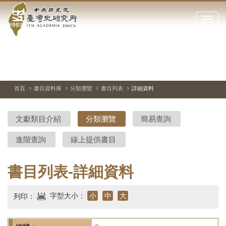
中
跳
到
點
央
主
擊
要
開
研
內
啟
容
或
究
切
上
下
主
區
換
一
一
圖
關
暫
張
張
連
塊
閉
停、
圖
圖
結
院-
播
片
片
首頁
書目資料庫
分類瀏覽
書目列表
詳細資料
網
放
站
臺
主
文獻類目介紹
分類瀏覽
簡易查詢
要
灣
選
進階查詢
線上提供書目
單
史
研
書目列表-詳細資料
究
字型大小：
小
中
大
列印：
所-