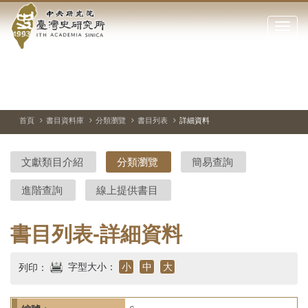
中
跳
到
點
央
主
擊
要
開
研
內
啟
容
或
究
切
上
下
主
區
換
一
一
圖
關
暫
張
張
連
塊
閉
停、
圖
圖
結
院-
播
片
片
首頁
書目資料庫
分類瀏覽
書目列表
詳細資料
網
放
站
臺
主
文獻類目介紹
分類瀏覽
簡易查詢
要
灣
選
進階查詢
線上提供書目
單
史
研
書目列表-詳細資料
究
字型大小：
小
中
大
列印：
所-