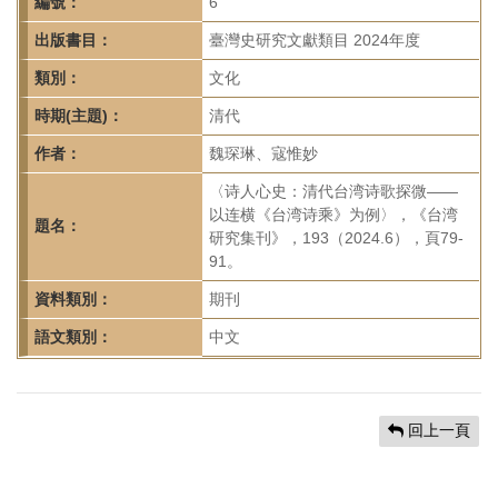
首
編號：
6
頁
出版書目：
臺灣史研究文獻類目 2024年度
類別：
文化
時期(主題)：
清代
作者：
魏琛琳、寇惟妙
〈诗人心史：清代台湾诗歌探微——
以连横《台湾诗乘》为例〉，《台湾
題名：
研究集刊》，193（2024.6），頁79-
91。
資料類別：
期刊
語文類別：
中文
回上一頁