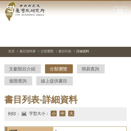
中
跳
到
點
央
主
擊
要
開
研
內
啟
容
或
究
切
上
下
主
區
換
一
一
圖
關
暫
張
張
連
塊
閉
停、
圖
圖
結
院-
播
片
片
首頁
書目資料庫
分類瀏覽
書目列表
詳細資料
網
放
站
臺
主
文獻類目介紹
分類瀏覽
簡易查詢
要
灣
選
進階查詢
線上提供書目
單
史
研
書目列表-詳細資料
究
字型大小：
小
中
大
列印：
所-