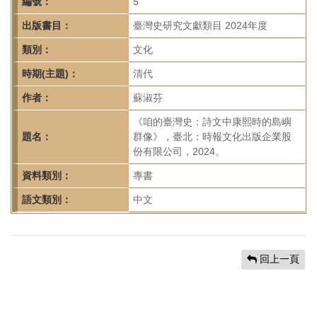
首
編號：
5
頁
出版書目：
臺灣史研究文獻類目 2024年度
類別：
文化
時期(主題)：
清代
作者：
蘇淑芬
《咱的臺灣史：詩文中康熙時的島嶼
題名：
群像》，臺北：時報文化出版企業股
份有限公司，2024。
資料類別：
專書
語文類別：
中文
回上一頁