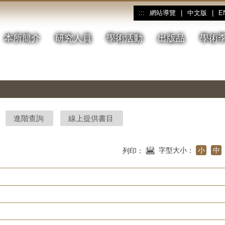
網站導覽
|
中文版
|
E
:::
本所簡介
研究人員
學術活動
出版品
學術
進階查詢
線上提供書目
字型大小：
小
中
列印：