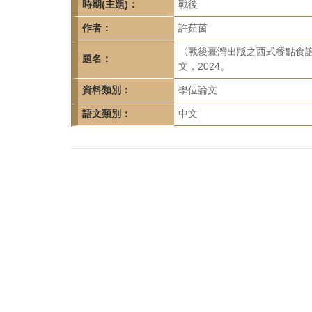
首
時期(主題)：
戰後
頁
作者：
許茹茵
〈戰後臺灣出版之西式餐點食譜
題名：
文，2024。
資料類別：
學位論文
語文類別：
中文