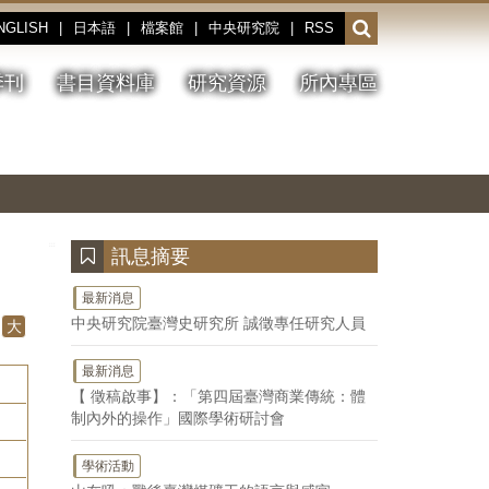
NGLISH
|
日本語
|
檔案館
|
中央研究院
|
RSS
開
啟
或
季刊
書目資料庫
研究資源
所內專區
收
合
搜
切
上
下
主
換
一
一
圖
尋
暫
張
張
連
停、
圖
圖
結
欄
播
片
片
位
放
:::
訊息摘要
最新消息
中央研究院臺灣史研究所 誠徵專任研究人員
大
最新消息
【 徵稿啟事】：「第四屆臺灣商業傳統：體
制內外的操作」國際學術研討會
學術活動