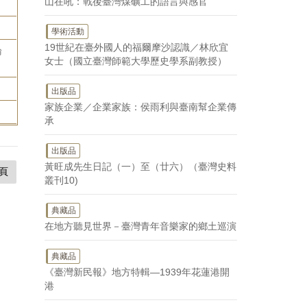
山在吼：戰後臺灣煤礦工的語言與感官
學術活動
19世紀在臺外國人的福爾摩沙認識／林欣宜
論
女士（國立臺灣師範大學歷史學系副教授）
出版品
家族企業／企業家族：侯雨利與臺南幫企業傳
承
出版品
黃旺成先生日記（一）至（廿六）（臺灣史料
頁
叢刊10)
典藏品
在地方聽見世界－臺灣青年音樂家的鄉土巡演
典藏品
《臺灣新民報》地方特輯—1939年花蓮港開
港