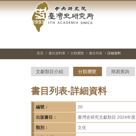
中
跳
到
央
主
要
研
內
容
究
區
塊
院-
首頁
書目資料庫
分類瀏覽
書目列表
詳細資料
:::
臺
文獻類目介紹
分類瀏覽
簡易查詢
灣
史
書目列表-詳細資料
研
編號：
20
究
出版書目：
臺灣史研究文獻類目 2024年度
所-
類別：
文化